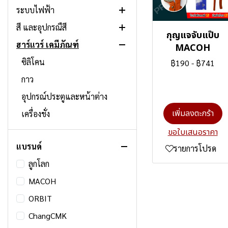
ระบบไฟฟ้า
สายยาง/ระบบน้ำ
สี และอุปกรณืสี
เครื่องมือเกษตร
อุปกรณ์กำจัดสัตว์และแมลง
กุญแจจับแป๊บ
ฮาร์แวร์ เคมีภัณฑ์
เครื่องตัดหญ้า/อะไหล่
ถ่าน
อุปกรณ์ทาสี
MACOH
ผ้าใบพลาสติก/ตาข่ายกรองแสง
รางปลั๊กไฟ/อุปกรณ์ต่อพ่วง
สีสเปรย์
ซิลิโคน
฿190
-
฿741
อุปกรณ์ทำสวน
หลอดไฟ
สีงานไม้
กาว
ระบบโซลาเซลล์
ทินเนอร์และตัวทำละลาย
อุปกรณ์ประตูและหน้าต่าง
เพิ่มลงตะกร้า
ไฟฉายและไฟฉุกเฉิน
สีเฉพาะทาง
เครื่องชั่ง
ระบบรักษาความปลอดภัย
สีน้ำมัน สีเคลือบโลหะ
ตู้จดหมาย ตู้กุญแจ ตู้ยา
ขอใบเสนอราคา
แบรนด์
กริ่งประตู
สีรองพื้น
แผ่นสักหลาด ยางกัยรอย
รายการโปรด
ลูกโลก
สวิตช์และปลั๊กไฟ
สีเบอร์
อุปกรณ์เฟอร์นิเจอร์
MACOH
ระบบตู้ไฟ
สีเบส
ล้อ
ORBIT
ท่อและอุปกรณ์ร้อยสายไฟ
เชือก โซ่ ลวด สลิง
ChangCMK
อุปกรณ์เสริมไฟฟ้า
อุปกรณ์แขวนและยึดท่อ