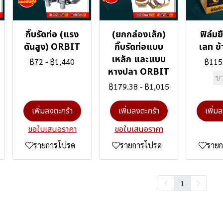
กิ๊บรัดท่อ (แรง
(ยกกล่องเล็ก)
ฟิล์ม
ดันสูง) ORBIT
กิ๊บรัดท่อแบบ
เลท ช
เหล็ก และแบบ
฿72
-
฿1,440
฿115
หางปลา ORBIT
ขา
฿179.38
-
฿1,015
เพิ่มลงตะกร้า
เพิ่มลงตะกร้า
เพิ่ม
ขอใบเสนอราคา
ขอใบเสนอราคา
รายการโปรด
รายการโปรด
ราย
1