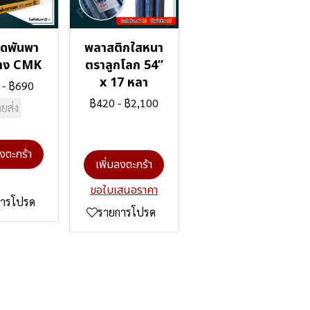
ยืดพันพา
พลาสติกใสหนา
้าง CMK
ตราลูกโลก 54”
x 17 หลา
-
฿690
฿420
-
฿2,100
ยส่ง
ลงตะกร้า
เพิ่มลงตะกร้า
ขอใบเสนอราคา
การโปรด
รายการโปรด