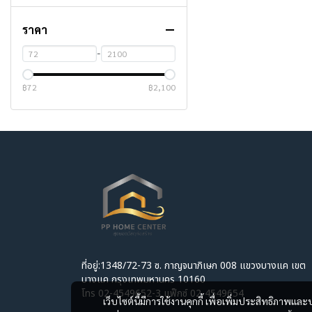
สายสัญญาณ
อุปกรณ์รั้ว
ราคา
สายไฟ
อุปกรณ์ยึดติด
-
อุปกรณ์สำนักงาน และ
พัสดุภัณฑ์
฿72
฿2,100
อุปกรณ์เซฟตี้
เคมีภัณฑ์ก่อสร้าง
เครื่องมือช่าง/อุปกรณ์ก่อสร้าง
ประตู หน้าต่าง บันได รั้ว วัสดุ
เครื่องมือก่อสร้าง/อุปกรณ์ขน
ตกแต่ง
ย้าย
วัสดุก่อสร้าง
เครื่องมือช่าง/บันได/รถเข็น
อุปกรณ์ประตูและหน้าต่าง
ไฟเบอร์ ซีเมนต์ ไม้อัด ยิปซัม
อุปกรณ์เสริมเครื่องมือช่างไฟฟ้า
รั้ว/หลังคาโรงรถ/ประตูรั้ว
ตู้น๊อกดาวน์
แผ่นโพลี บอร์ด SPC
เครื่องมือช่างไฟฟ้า
ไม้บันได ไม้พื้น และราวระเบียง
ฉนวน/อุปกรณ์ติดตั้งฝ้าและผนัง
ที่อยู่:1348/72-73 ซ. กาญจนาภิเษก 008 แขวงบางแค เขต
เหล็ก
ไม้บัว แผ่นผนัง และวัสดุตกแต่ง
หลังคา/อุปกรณ์หลังคา
อุปกรณ์ลม/อะไหล่อุปกรณ์ลม
บางแค กรุงเทพมหานคร 10160
โทร 02-4549652-3 แฟ็กซ์ 02-4549654
งานระบบประปา
เหล็กเพื่องานโครงสร้าง
เว็บไซต์นี้มีการใช้งานคุกกี้ เพื่อเพิ่มประสิทธิภาพ
หน้าต่างและวงกบหน้าต่าง
อิฐ/บล๊อกปูพื้น