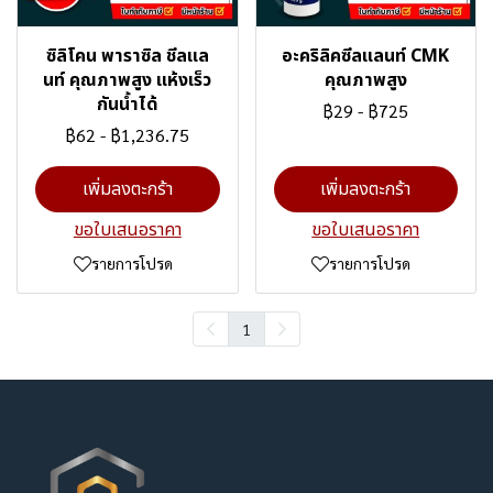
ซิลิโคน พาราซิล ชีลแล
อะคริลิคซีลแลนท์ CMK
นท์ คุณภาพสูง แห้งเร็ว
คุณภาพสูง
กันน้ำได้
฿29
-
฿725
฿62
-
฿1,236.75
เพิ่มลงตะกร้า
เพิ่มลงตะกร้า
ขอใบเสนอราคา
ขอใบเสนอราคา
รายการโปรด
รายการโปรด
1