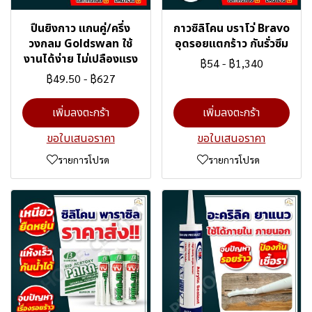
ปืนยิงกาว แกนคู่/ครึ่ง
กาวซิลิโคน บราโว่ Bravo
วงกลม Goldswan ใช้
อุดรอยแตกร้าว กันรั่วซึม
งานได้ง่าย ไม่เปลืองแรง
฿54
-
฿1,340
฿49.50
-
฿627
เพิ่มลงตะกร้า
เพิ่มลงตะกร้า
ขอใบเสนอราคา
ขอใบเสนอราคา
รายการโปรด
รายการโปรด