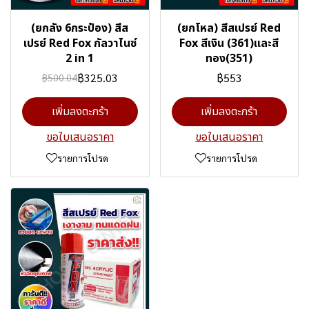
(ยกลัง 6กระป๋อง) สีส
(ยกโหล) สีสเปรย์ Red
เปรย์ Red Fox กัลวาไนซ์
Fox สีเงิน (361)และสี
2 in 1
ทอง(351)
฿325.03
฿553
฿500.04
เพิ่มลงตะกร้า
เพิ่มลงตะกร้า
ขอใบเสนอราคา
ขอใบเสนอราคา
รายการโปรด
รายการโปรด