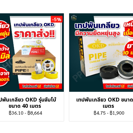
-5%
ปพันเกลียว OKD รุ่นจัมโบ้
เทปพันเกลียว OKD ขนาด
ขนาด 40 เมตร
เมตร
฿36.10
-
฿8,664
฿4.75
-
฿1,900