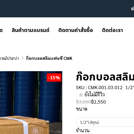
เ
มด
สินค้าตามแบรนด์
ติดตามคำสั่งซื้อ
ติดต่อเรา
กรณ์ประปา
ก๊อกบอลสลิมเเฟนซี CMK
ก๊อกบอลสลิ
-15%
SKU : CMK.001.03.012
1/2"
ยังไม่มีรีวิว
฿3,000
฿2,550
ขนาด
1/2"(4หุน)
จำนวน