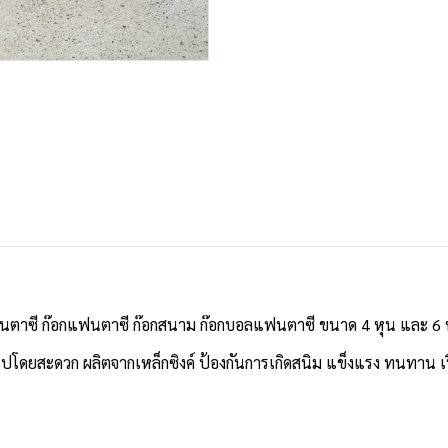
ฟนตาซี ก๊อกแฟนตาซี ก๊อกสนาม ก๊อกบอลแฟนตาซี ขนาด 4 หุน และ 6 ห
ไปโดยสะดวก ผลิตจากเหล็กซิงค์ ป้องกันการเกิดสนิม แข็งแรง ทนทาน เ