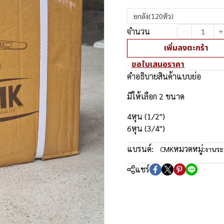
ยกลัง(120ตัว)
จำนวน
เพิ่มลงตะกร้า
ขอใบเสนอราคา
คำอธิบายสินค้าแบบย่อ
มีให้เลือก 2 ขนาด
4หุน (1/2")
6หุน (3/4")
แบรนด์:
หมวดหมู่:
CMK
งานร
แชร์