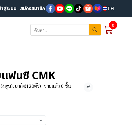
ข้าสู่ระบบ
สมัครสมาชิก
TH
0
มเเฟนซี CMK
(4หุน), ยกลัง(120ตัว)
ขายแล้ว 0 ชิ้น
แชร์