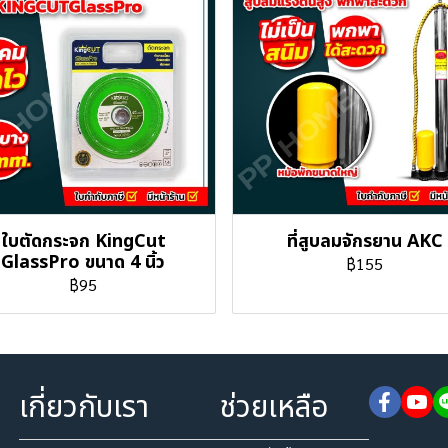
ใบตัดกระจก KingCut
ที่สูบลมจักรยาน AKC
GlassPro ขนาด 4 นิ้ว
฿155
฿95
เกี่ยวกับเรา
ช่วยเหลือ