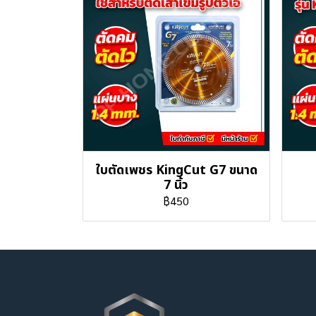
ใบตัดเพชร KingCut G7 ขนาด
7 นิ้ว
฿450