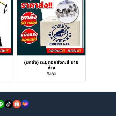
(ยกลัง) ตะปูตอกสังกะสี นาย
ช่าง
฿480