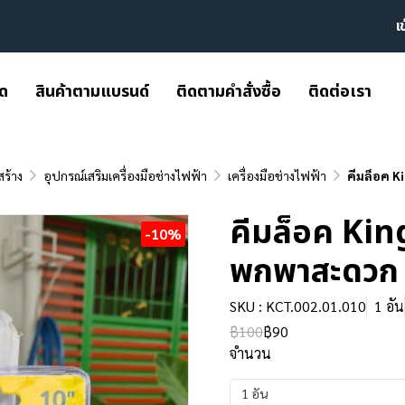
เ
มด
สินค้าตามแบรนด์
ติดตามคำสั่งซื้อ
ติดต่อเรา
สร้าง
อุปกรณ์เสริมเครื่องมือช่างไฟฟ้า
เครื่องมือช่างไฟฟ้า
คีมล็อค K
คีมล็อค Kin
-10%
พกพาสะดวก
SKU : KCT.002.01.010
1 อัน
฿100
฿90
จำนวน
1 อัน