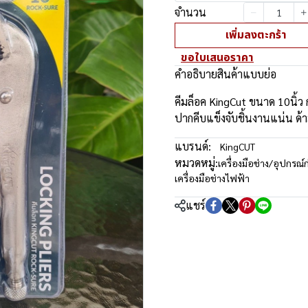
จำนวน
เพิ่มลงตะกร้า
ขอใบเสนอราคา
คำอธิบายสินค้าแบบย่อ
คีมล็อค KingCut ขนาด 10นิ้
ปากคีบแข็งจับชิ้นงานแน่น ด้
แบรนด์:
KingCUT
หมวดหมู่:
เครื่องมือช่าง/อุปกรณ์ก
เครื่องมือช่างไฟฟ้า
แชร์