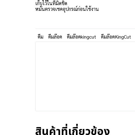
เก็บไว้ในที่มิดชิด ️
หมั่นตรวจเชคอุปกรณ์ก่อนใช้งาน
คีม
คีมล๊อค
คีมล๊อคkingcut
คีมล๊อคKingCut
สินค้าที่เกี่ยวข้อง