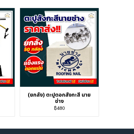
(ยกลัง) ตะปูตอกสังกะสี นาย
ช่าง
฿480