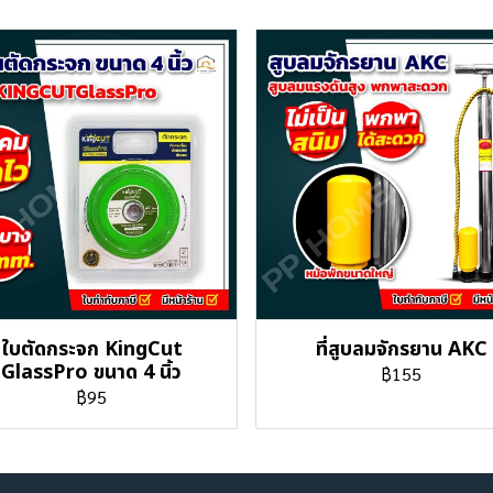
ใบตัดกระจก KingCut
ที่สูบลมจักรยาน AKC
GlassPro ขนาด 4 นิ้ว
฿155
฿95