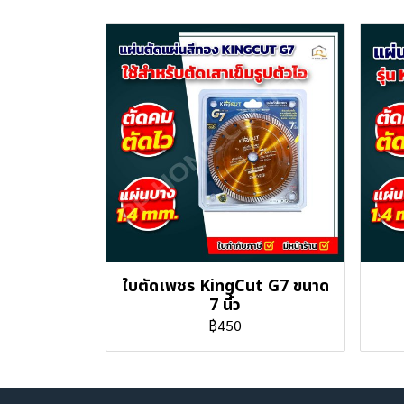
ใบตัดเพชร KingCut G7 ขนาด
7 นิ้ว
฿450