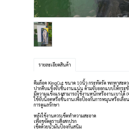
รายละเอียดสินค้า
คีมล็อค KingCut ขนาด 10นิ้ว กระทัดรัด พกพาสะด
ปากคีบแข็งจับชิ้นงานแน่น ด้ามจับออกแบบให้กระชั
มีความแข็งแรงสามารถใช้งานหนักหรืองานเบาได้ (จั
ใช้จับน็อตหรือชิ้นงานเพื่อป้องกันการหมุนหรือเล
การดูแลรักษา
หลังใช้งานควรเช็ดทำความสะอาด
เพื่อขจัดคราบสิ่งสกปรก ️
เช็ดด้วยน้ำมันป้องกันสนิม ️