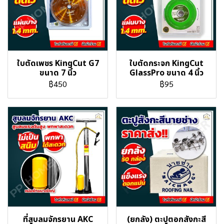
ใบตัดเพชร KingCut G7
ใบตัดกระจก KingCut
ขนาด 7 นิ้ว
GlassPro ขนาด 4 นิ้ว
฿450
฿95
ที่สูบลมจักรยาน AKC
(ยกลัง) ตะปูตอกสังกะสี