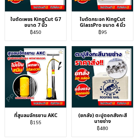
ใบตัดเพชร KingCut G7
ใบตัดกระจก KingCut
ขนาด 7 นิ้ว
GlassPro ขนาด 4 นิ้ว
฿450
฿95
ที่สูบลมจักรยาน AKC
(ยกลัง) ตะปูตอกสังกะสี
นายช่าง
฿155
฿480