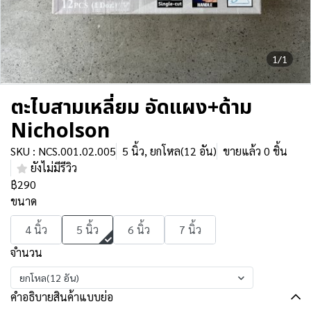
1/1
ตะไบสามเหลี่ยม อัดแผง+ด้าม
Nicholson
SKU : NCS.001.02.005
5 นิ้ว, ยกโหล(12 อัน)
ขายแล้ว 0 ชิ้น
ยังไม่มีรีวิว
฿290
ขนาด
4 นิ้ว
5 นิ้ว
6 นิ้ว
7 นิ้ว
จำนวน
ยกโหล(12 อัน)
คำอธิบายสินค้าแบบย่อ