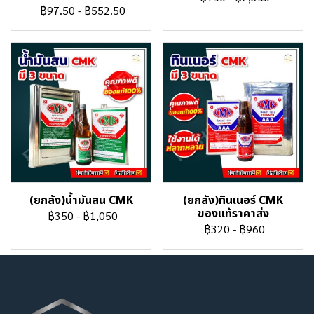
฿97.50
-
฿552.50
(ยกลัง)น้ำมันสน CMK
(ยกลัง)ทินเนอร์ CMK
ของแท้ราคาส่ง
฿350
-
฿1,050
฿320
-
฿960