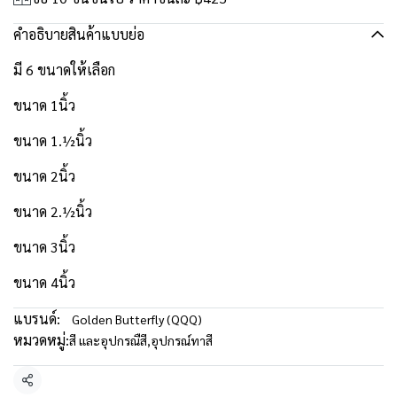
คำอธิบายสินค้าแบบย่อ
มี 6 ขนาดให้เลือก
ขนาด 1นิ้ว
ขนาด 1.½นิ้ว
ขนาด 2นิ้ว
ขนาด 2.½นิ้ว
ขนาด 3นิ้ว
ขนาด 4นิ้ว
แบรนด์:
Golden Butterfly (QQQ)
หมวดหมู่:
สี และอุปกรณืสี
,
อุปกรณ์ทาสี
แชร์