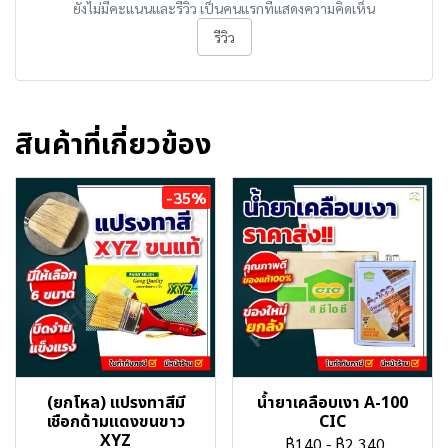
ยังไม่มีคะแนนและรีวิว เป็นคนแรกที่แสดงความคิดเห็น
รีวิว
สินค้าที่เกี่ยวข้อง
-35%
(ยกโหล) แปรงทาสีมี
น้ำยาเคลือบเงา A-100
เชือกด้ามแดงขนขาว
CIC
XYZ
฿140
-
฿2,340