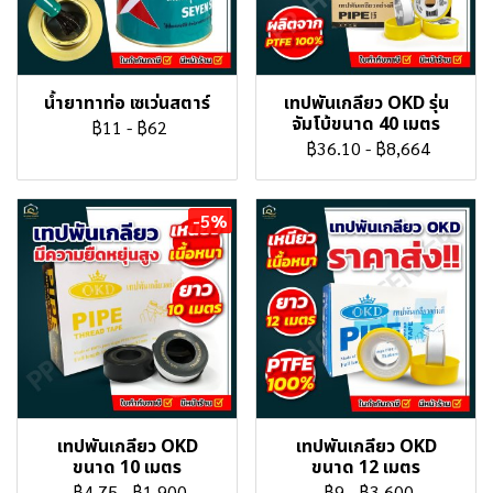
น้ำยาทาท่อ เซเว่นสตาร์
เทปพันเกลียว OKD รุ่น
จัมโบ้ขนาด 40 เมตร
฿11
-
฿62
฿36.10
-
฿8,664
-5%
เทปพันเกลียว OKD
เทปพันเกลียว OKD
ขนาด 10 เมตร
ขนาด 12 เมตร
฿4.75
-
฿1,900
฿9
-
฿3,600