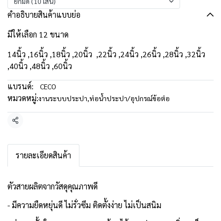
ยกมัด (10 เส้น)
คำอธิบายสินค้าแบบย่อ
มีให้เลือก 12 ขนาด
14นิ้ว ,16นิ้ว ,18นิ้ว ,20นิ้ว ,22นิ้ว ,24นิ้ว ,26นิ้ว ,28นิ้ว ,32นิ้ว
,40นิ้ว ,48นิ้ว ,60นิ้ว
แบรนด์:
CECO
หมวดหมู่:
งานระบบประปา
,
ท่อน้ำประปา/อุปกรณ์ข้อต่อ
แชร์
รายละเอียดสินค้า
ตัวสายผลิตจากวัสดุคุณภาพดี
- มีความยืดหยุ่นดี ไม่รั่วซึม ติดตั้งง่าย ไม่เป็นสนิม