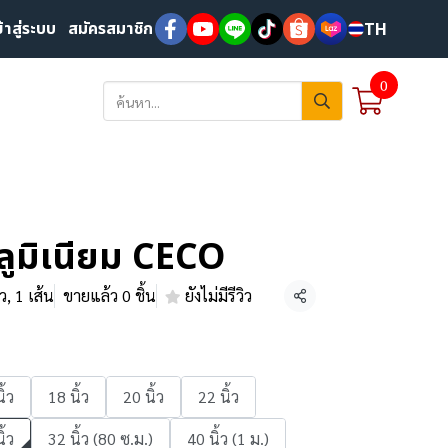
ข้าสู่ระบบ
สมัครสมาชิก
TH
0
ลูมิเนียม CECO
้ว, 1 เส้น
ขายแล้ว 0 ชิ้น
ยังไม่มีรีวิว
แชร์
ิ้ว
18 นิ้ว
20 นิ้ว
22 นิ้ว
ิ้ว
32 นิ้ว (80 ซ.ม.)
40 นิ้ว (1 ม.)