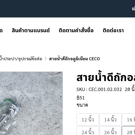
เ
มด
สินค้าตามแบรนด์
ติดตามคำสั่งซื้อ
ติดต่อเรา
น้ำประปา/อุปกรณ์ข้อต่อ
สายน้ำดีถักอลูมิเนียม CECO
สายน้ำดีถักอ
SKU : CEC.001.02.032
28 นิ
฿51
ขนาด
12 นิ้ว
14 นิ้ว
16 น
24 นิ้ว
26 นิ้ว
28 น