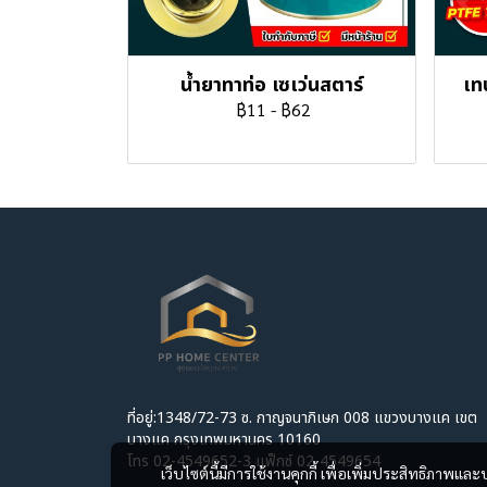
น้ำยาทาท่อ เซเว่นสตาร์
เท
฿11
-
฿62
ที่อยู่:1348/72-73 ซ. กาญจนาภิเษก 008 แขวงบางแค เขต
บางแค กรุงเทพมหานคร 10160
โทร 02-4549652-3 แฟ็กซ์ 02-4549654
เว็บไซต์นี้มีการใช้งานคุกกี้ เพื่อเพิ่มประสิทธิภาพ