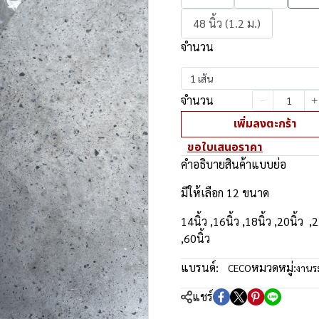
48 นิ้ว (1.2 ม.)
จำนวน
1 เส้น
จำนวน
เพิ่มลงตะกร้า
ขอใบเสนอราคา
คำอธิบายสินค้าแบบย่อ
มีให้เลือก 12 ขนาด
14นิ้ว ,16นิ้ว ,18นิ้ว ,20นิ้ว ,2
,60นิ้ว
แบรนด์:
หมวดหมู่:
CECO
งาน
แชร์