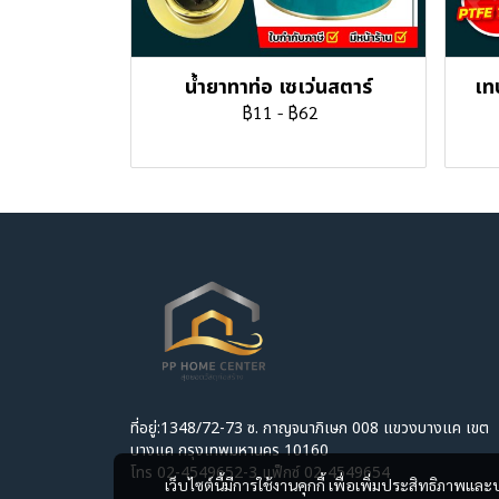
น้ำยาทาท่อ เซเว่นสตาร์
เท
฿11
-
฿62
ที่อยู่:1348/72-73 ซ. กาญจนาภิเษก 008 แขวงบางแค เขต
บางแค กรุงเทพมหานคร 10160
โทร 02-4549652-3 แฟ็กซ์ 02-4549654
เว็บไซต์นี้มีการใช้งานคุกกี้ เพื่อเพิ่มประสิทธิภาพ