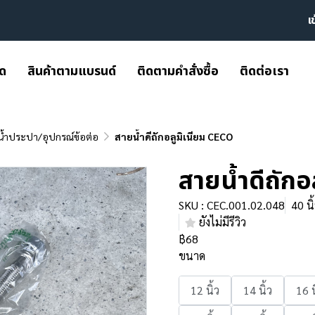
เ
มด
สินค้าตามแบรนด์
ติดตามคำสั่งซื้อ
ติดต่อเรา
น้ำประปา/อุปกรณ์ข้อต่อ
สายน้ำดีถักอลูมิเนียม CECO
สายน้ำดีถักอ
SKU : CEC.001.02.048
40 นิ
ยังไม่มีรีวิว
฿68
ขนาด
12 นิ้ว
14 นิ้ว
16 น