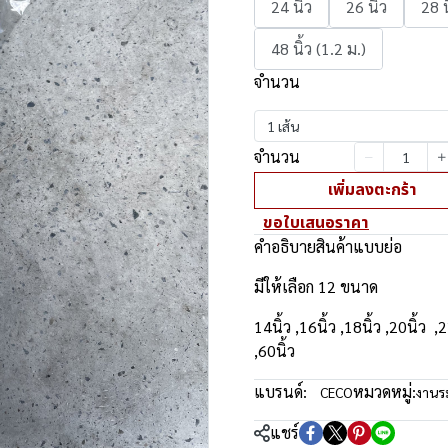
24 นิ้ว
26 นิ้ว
28 น
48 นิ้ว (1.2 ม.)
จำนวน
1 เส้น
จำนวน
เพิ่มลงตะกร้า
ขอใบเสนอราคา
คำอธิบายสินค้าแบบย่อ
มีให้เลือก 12 ขนาด
14นิ้ว ,16นิ้ว ,18นิ้ว ,20นิ้ว ,2
,60นิ้ว
แบรนด์:
หมวดหมู่:
CECO
งาน
แชร์