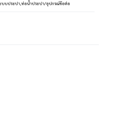
ระบบประปา
,
ท่อน้ำประปา/อุปกรณ์ข้อต่อ