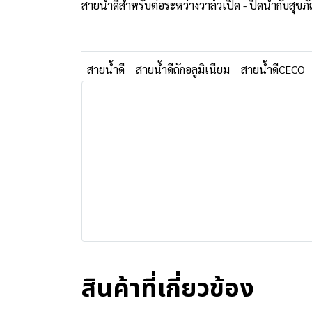
สายน้ำดีสำหรับต่อระหว่างวาล์วเปิด - ปิดน้ำกับสุขภั
สายน้ำดี
สายน้ำดีถักอลูมิเนียม
สายน้ำดีCECO
สินค้าที่เกี่ยวข้อง