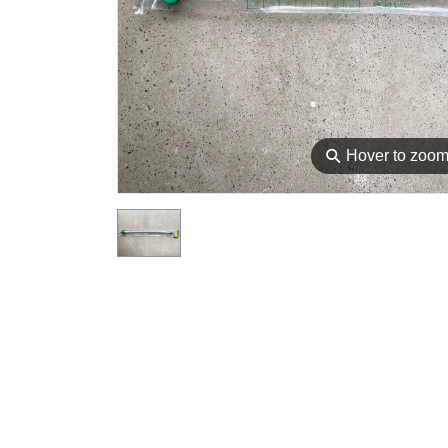
⚲
Hover to zoo