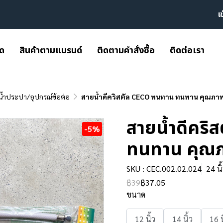
เ
มด
สินค้าตามแบรนด์
ติดตามคำสั่งซื้อ
ติดต่อเรา
น้ำประปา/อุปกรณ์ข้อต่อ
สายน้ำดีคริสตัล CECO ทนทาน ทนทาน คุณภาพ
สายน้ำดีคริ
-5%
ทนทาน คุณภ
SKU : CEC.002.02.024
24 นิ
฿39
฿37.05
ขนาด
12 นิ้ว
14 นิ้ว
16 น