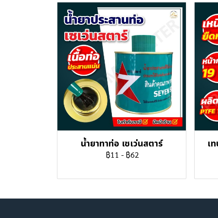
น้ำยาทาท่อ เซเว่นสตาร์
เท
฿11
-
฿62