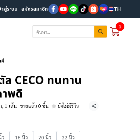
ข้าสู่ระบบ
สมัครสมาชิก
TH
0
ดี
สตัล CECO ทนทาน
าพดี
้ว, 1 เส้น
ขายแล้ว 0 ชิ้น
ยังไม่มีรีวิว
แชร์
ิ้ว
18 นิ้ว
20 นิ้ว
22 นิ้ว