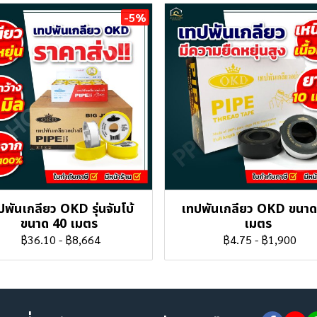
-5%
ปพันเกลียว OKD รุ่นจัมโบ้
เทปพันเกลียว OKD ขนาด
ขนาด 40 เมตร
เมตร
฿36.10
-
฿8,664
฿4.75
-
฿1,900