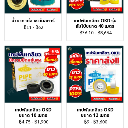
น้ำยาทาท่อ เซเว่นสตาร์
เทปพันเกลียว OKD รุ่น
จัมโบ้ขนาด 40 เมตร
฿11
-
฿62
฿36.10
-
฿8,664
-5%
เทปพันเกลียว OKD
เทปพันเกลียว OKD
ขนาด 10 เมตร
ขนาด 12 เมตร
฿4.75
-
฿1,900
฿9
-
฿3,600