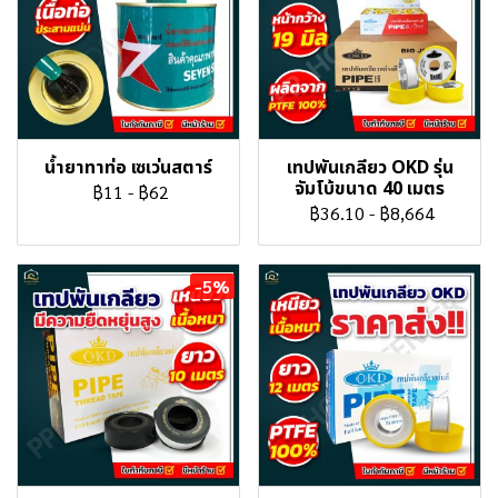
น้ำยาทาท่อ เซเว่นสตาร์
เทปพันเกลียว OKD รุ่น
จัมโบ้ขนาด 40 เมตร
฿11
-
฿62
฿36.10
-
฿8,664
-5%