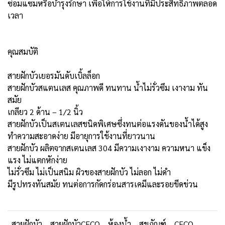
ซ่อมแซมหรือบำรุงรักษา เพื่อให้การใช้งานที่มีประสิทธิภาพตลอด
เวลา
คุณสมบัติ
สายฝักบัวเยอรมันดับเบิ้ลล็อก
สายฝักบัวสแตนเลส คุณภาพดี ทนทาน น้ำไม่รั่วซึม เงางาม ทัน
สมัย
เกลียว 2 ด้าน – 1/2 นิ้ว
สายฝักบัวเป็นสเตนเลสชนิดพิเศษซึ่งทนต่อแรงดันของน้ำได้สูง
ทำความสะอาดง่าย มีอายุการใช้งานที่ยาวนาน
สายฝักบัว ผลิตจากสเตนเลส 304 มีความเงางาม ความหนา แข็ง
แรง ไม่แตกหักง่าย
ไม่รั่วซึม ไม่เป็นสนิม ผิวของสายฝักบัว ไม่ลอก ไม่ดำ
มีรูปทรงทันสมัย ทนต่อการกัดกร่อนสารเคมีและรอยขีดข่วน
สายฝักบัว
สายฝักบัวCECO
ห้องน้ำ
สุขภัณฑ์
CECO