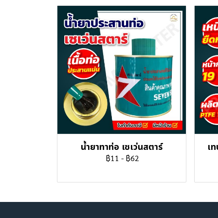
น้ำยาทาท่อ เซเว่นสตาร์
เท
฿11
-
฿62