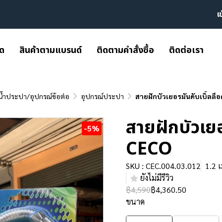
เ
มด
สินค้าตามแบรนด์
ติดตามคำสั่งซื้อ
ติดต่อเรา
น้ำประปา/อุปกรณ์ข้อต่อ
อุปกรณ์ประปา
สายฝักบัวเยอรมันดับเบิ้ลล็
สายฝักบัวเยอ
-5%
CECO
SKU : CEC.004.03.012
1.2 เ
ยังไม่มีรีวิว
฿4,590
฿4,360.50
ขนาด