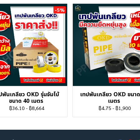
-5%
ปพันเกลียว OKD รุ่นจัมโบ้
เทปพันเกลียว OKD ขนาด
ขนาด 40 เมตร
เมตร
฿36.10
-
฿8,664
฿4.75
-
฿1,900