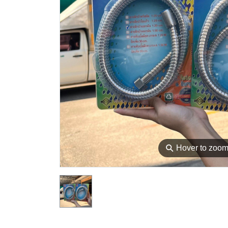
⚲
Hover to zoo