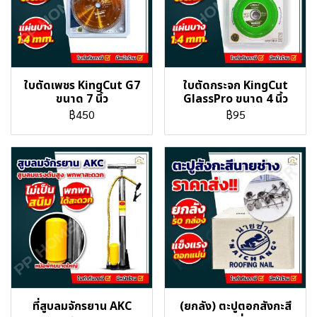
ใบตัดเพชร KingCut G7
ใบตัดกระจก KingCut
ขนาด 7 นิ้ว
GlassPro ขนาด 4 นิ้ว
฿450
฿95
ที่สูบลมจักรยาน AKC
(ยกลัง) ตะปูตอกสังกะสี