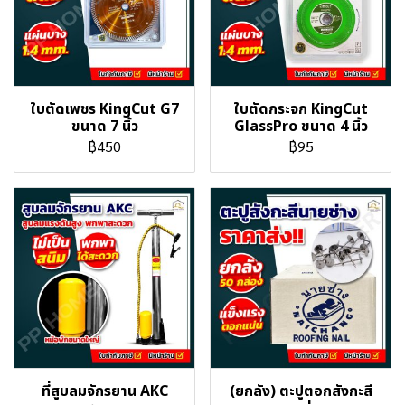
ใบตัดเพชร KingCut G7
ใบตัดกระจก KingCut
ขนาด 7 นิ้ว
GlassPro ขนาด 4 นิ้ว
฿450
฿95
ที่สูบลมจักรยาน AKC
(ยกลัง) ตะปูตอกสังกะสี