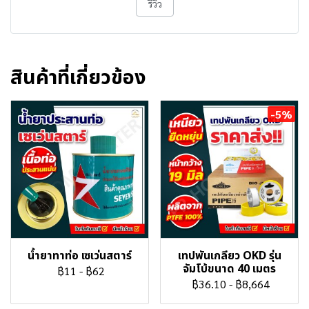
รีวิว
สินค้าที่เกี่ยวข้อง
-5%
น้ำยาทาท่อ เซเว่นสตาร์
เทปพันเกลียว OKD รุ่น
จัมโบ้ขนาด 40 เมตร
฿11
-
฿62
฿36.10
-
฿8,664