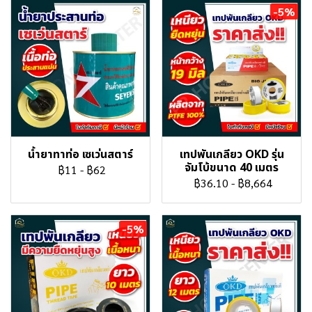
-5%
น้ำยาทาท่อ เซเว่นสตาร์
เทปพันเกลียว OKD รุ่น
จัมโบ้ขนาด 40 เมตร
฿11
-
฿62
฿36.10
-
฿8,664
-5%