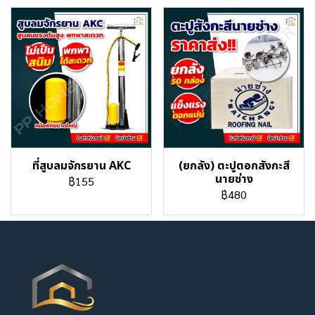
ที่สูบลมจักรยาน AKC
(ยกลัง) ตะปูตอกสังกะสี
นายช่าง
฿155
฿480