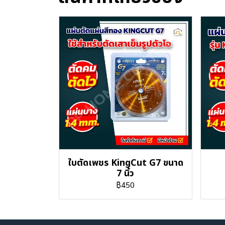
ใบตัดเพชร KingCut G7 ขนาด
7 นิ้ว
฿450