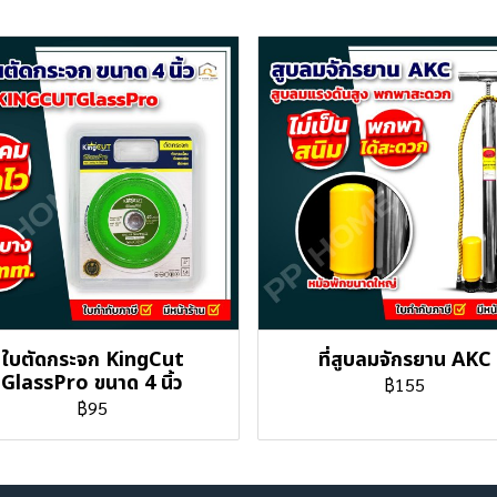
ใบตัดกระจก KingCut
ที่สูบลมจักรยาน AKC
GlassPro ขนาด 4 นิ้ว
฿155
฿95