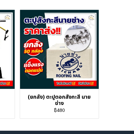
(ยกลัง) ตะปูตอกสังกะสี นาย
ช่าง
฿480