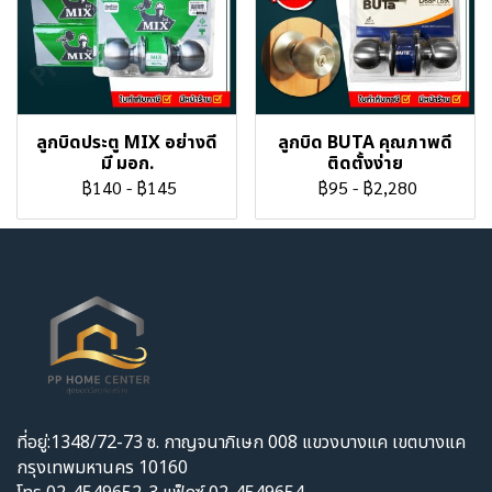
ลูกบิดประตู MIX อย่างดี
ลูกบิด BUTA คุณภาพดี
มี มอก.
ติดตั้งง่าย
฿140
-
฿145
฿95
-
฿2,280
ที่อยู่:1348/72-73 ซ. กาญจนาภิเษก 008 แขวงบางแค เขตบางแค
กรุงเทพมหานคร 10160