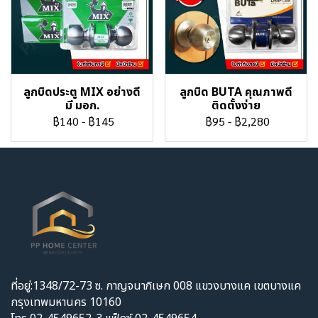
ลูกบิดประตู MIX อย่างดี
ลูกบิด BUTA คุณภาพดี
มี มอก.
ติดตั้งง่าย
฿140
-
฿145
฿95
-
฿2,280
ที่อยู่:1348/72-73 ซ. กาญจนาภิเษก 008 แขวงบางแค เขตบางแค
กรุงเทพมหานคร 10160