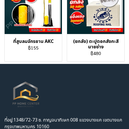
ที่สูบลมจักรยาน AKC
(ยกลัง) ตะปูตอกสังกะสี
นายช่าง
฿155
฿480
ที่อยู่:1348/72-73 ซ. กาญจนาภิเษก 008 แขวงบางแค เขตบางแค
กรุงเทพมหานคร 10160