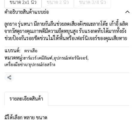
ขนาด 2x1 นิ้ว
ขนาด 2 นิ้ว
ขนาด 3/4 นิ้ว
คำอธิบายสินค้าแบบย่อ
ลูกยาง รุ่นหนา มีลายกันลืนช่วยลดเสียงดังขณะลากโต๊ะ เก้าอี้ ผลิต
จากวัสดุยางคุณภาพดีมีความยืดหยุนสูง รับแรงกดทับได้มากทั้งยัง
ช่วยป้องกันรอยขีดข่วนไม่ให้พื้นหรือเฟอร์นิเจอร์ของคุณเสียหาย
แบรนด์:
ตราเสือ
หมวดหมู่:
ฮาร์แวร์ เคมีภัณฑ์
,
อุปกรณ์เฟอร์นิเจอร์
,
เครื่องมือช่าง/อุปกรณ์ก่อสร้าง
แชร์
รายละเอียดสินค้า
มีให้เลือก หลาย ขนาด