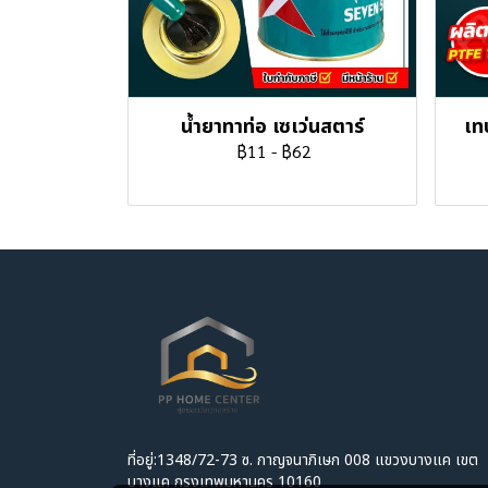
น้ำยาทาท่อ เซเว่นสตาร์
เท
฿11
-
฿62
ที่อยู่:1348/72-73 ซ. กาญจนาภิเษก 008 แขวงบางแค เขต
บางแค กรุงเทพมหานคร 10160