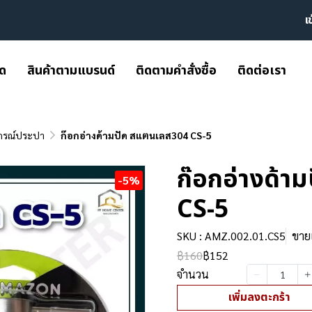
เ
มด
สินค้าตามแบรนด์
ติดตามคำสั่งซื้อ
ติดต่อเรา
กรณ์ประปา
ก๊อกอ่างด้ามปัด สแตนเลส304 CS-5
ก๊อกอ่างด้า
-5%
CS-5
SKU : AMZ.002.01.CS5
ขายแ
฿160
฿152
จำนวน
เพิ่มลงตะกร้า