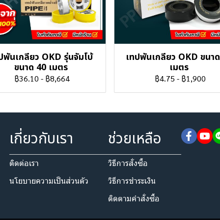
ปพันเกลียว OKD รุ่นจัมโบ้
เทปพันเกลียว OKD ขนาด
ขนาด 40 เมตร
เมตร
฿36.10
-
฿8,664
฿4.75
-
฿1,900
เกี่ยวกับเรา
ช่วยเหลือ
ติดต่อเรา
วิธีการสั่งซื้อ
นโยบายความเป็นส่วนตัว​
วิธีการชำระเงิน
ติดตามคำสั่งซื้อ