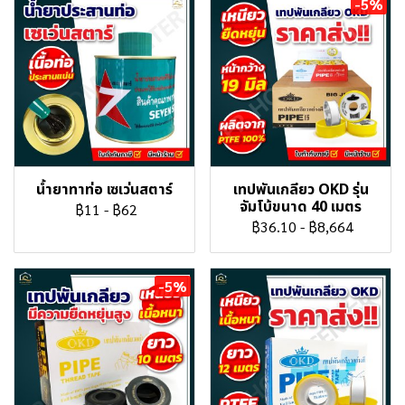
-5%
น้ำยาทาท่อ เซเว่นสตาร์
เทปพันเกลียว OKD รุ่น
จัมโบ้ขนาด 40 เมตร
฿11
-
฿62
฿36.10
-
฿8,664
-5%