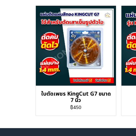
ใบตัดเพชร KingCut G7 ขนาด
7 นิ้ว
฿450