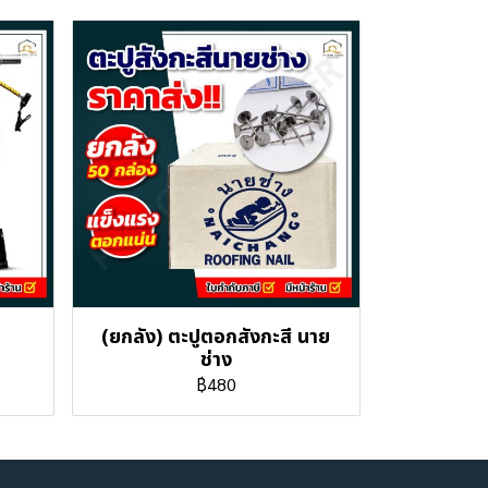
(ยกลัง) ตะปูตอกสังกะสี นาย
ช่าง
฿480