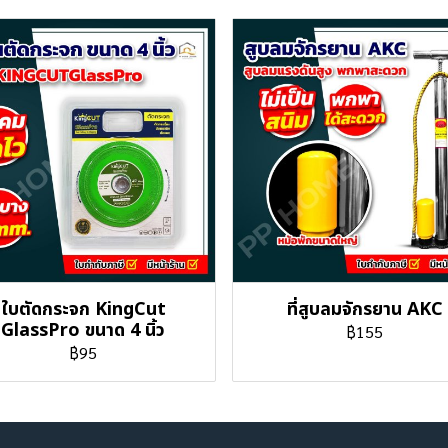
ใบตัดกระจก KingCut
ที่สูบลมจักรยาน AKC
GlassPro ขนาด 4 นิ้ว
฿155
฿95