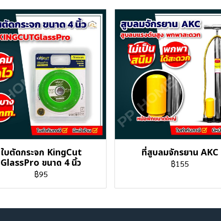
ใบตัดกระจก KingCut
ที่สูบลมจักรยาน AKC
GlassPro ขนาด 4 นิ้ว
฿155
฿95