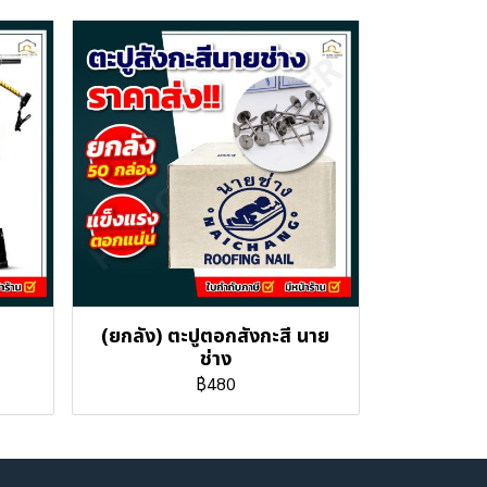
(ยกลัง) ตะปูตอกสังกะสี นาย
ช่าง
฿480