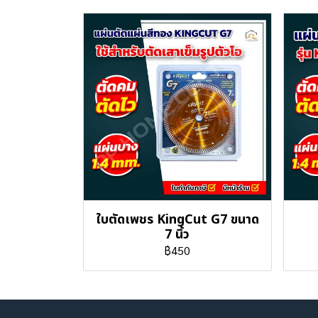
ใบตัดเพชร KingCut G7 ขนาด
7 นิ้ว
฿450