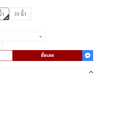
ิ้ว
30 นิ้ว
ซื้อเลย