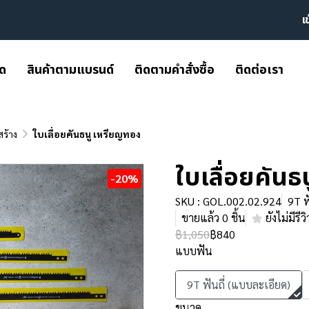
เ
มด
สินค้าตามแบรนด์
ติดตามคำสั่งซื้อ
ติดต่อเรา
สร้าง
ใบเลื่อยคันธนู เหรียญทอง
ใบเลื่อยคัน
-20%
SKU : GOL.002.02.924
9T ฟ
ขายแล้ว 0 ชิ้น
ยังไม่มีรีวิ
฿1,050
฿840
แบบฟัน
9T ฟันถี่ (แบบละเอียด)
ขนาด