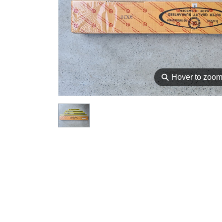
⚲
Hover to zoo