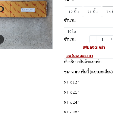
12 นิ้ว
21 นิ้ว
24 น
จำนวน
10 ใบ
จำนวน
m
เพิ่มลงตะกร้า
ขอใบเสนอราคา
คำอธิบายสินค้าแบบย่อ
ขนาด #9 ฟันถี่ (แบบละเอียด)
9T x 12”
9T x 21”
9T x 24”
9T x 30”