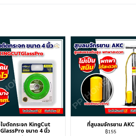
ใบตัดกระจก KingCut
ที่สูบลมจักรยาน AKC
GlassPro ขนาด 4 นิ้ว
฿155