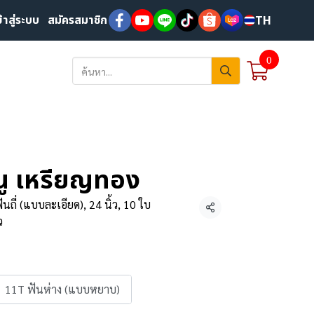
ข้าสู่ระบบ
สมัครสมาชิก
TH
0
ธนู เหรียญทอง
ันถี่ (แบบละเอียด), 24 นิ้ว, 10 ใบ
แชร์
ว
11T ฟันห่าง (แบบหยาบ)