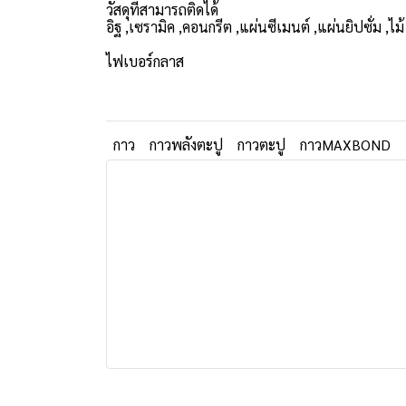
วัสดุที่สามารถติดได้
อิฐ ,เซรามิค ,คอนกรีต ,แผ่นซีเมนต์ ,แผ่นยิปซั่ม ,ไม้
ไฟเบอร์กลาส
กาว
กาวพลังตะปู
กาวตะปู
กาวMAXBOND