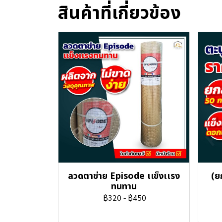
สินค้าที่เกี่ยวข้อง
ลวดตาข่าย Episode เเข็งเเรง
(ย
ทนทาน
฿320
-
฿450