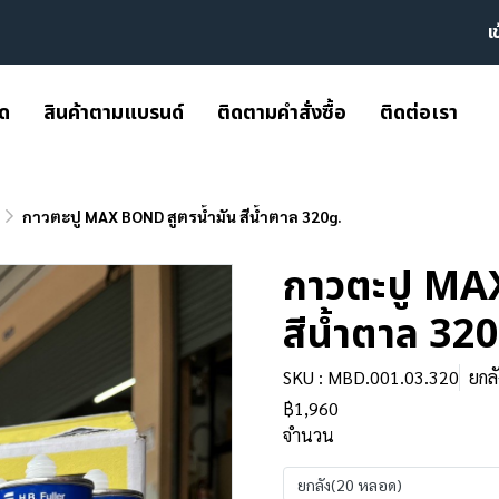
เ
มด
สินค้าตามแบรนด์
ติดตามคำสั่งซื้อ
ติดต่อเรา
กาวตะปู MAX BOND สูตรน้ำมัน สีน้ำตาล 320g.
กาวตะปู MA
สีน้ำตาล 32
SKU : MBD.001.03.320
ยกล
฿1,960
จำนวน
ยกลัง(20 หลอด)