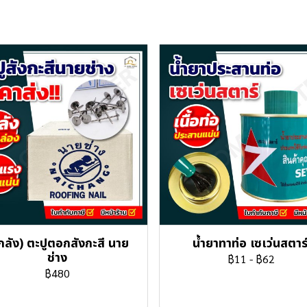
กลัง) ตะปูตอกสังกะสี นาย
น้ำยาทาท่อ เซเว่นสตาร
ช่าง
฿11
-
฿62
฿480