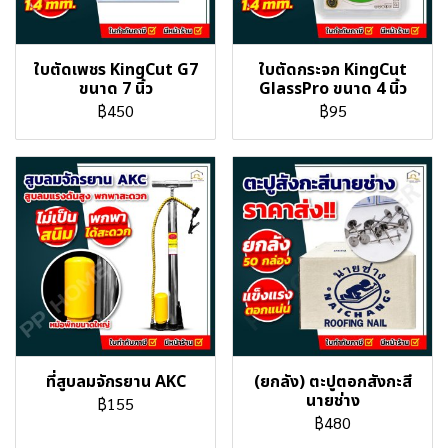
ใบตัดเพชร KingCut G7
ใบตัดกระจก KingCut
ขนาด 7 นิ้ว
GlassPro ขนาด 4 นิ้ว
฿450
฿95
ที่สูบลมจักรยาน AKC
(ยกลัง) ตะปูตอกสังกะสี
นายช่าง
฿155
฿480