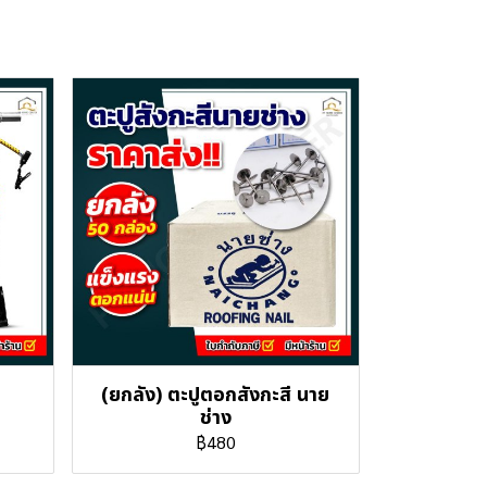
(ยกลัง) ตะปูตอกสังกะสี นาย
ช่าง
฿480