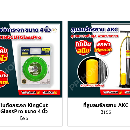
ใบตัดกระจก KingCut
ที่สูบลมจักรยาน AKC
GlassPro ขนาด 4 นิ้ว
฿155
฿95