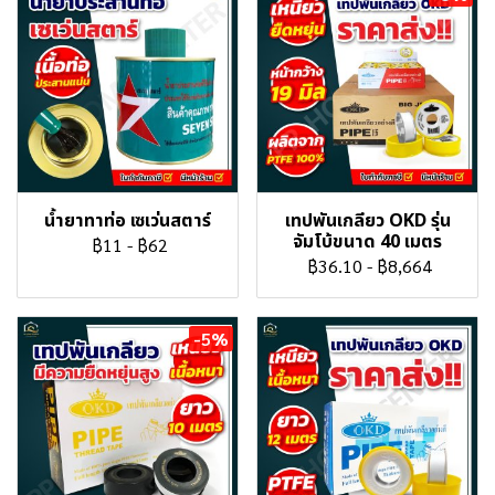
น้ำยาทาท่อ เซเว่นสตาร์
เทปพันเกลียว OKD รุ่น
จัมโบ้ขนาด 40 เมตร
฿11
-
฿62
฿36.10
-
฿8,664
-5%