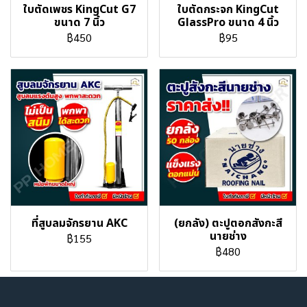
ใบตัดเพชร KingCut G7
ใบตัดกระจก KingCut
ขนาด 7 นิ้ว
GlassPro ขนาด 4 นิ้ว
฿450
฿95
ที่สูบลมจักรยาน AKC
(ยกลัง) ตะปูตอกสังกะสี
นายช่าง
฿155
฿480