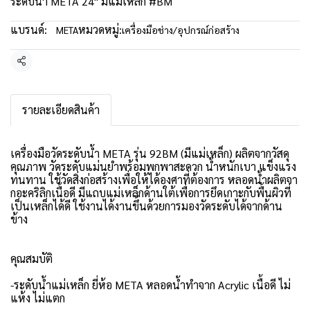
ระดับน้ำ META 24" มีแม่เหล็ก #BM
แบรนด์:
หมวดหมู่:
META
เครื่องมือช่าง/อุปกรณ์ก่อสร้าง
แชร์
รายละเอียดสินค้า
เครื่องมือวัดระดับน้ำ META รุ่น 92BM (มีแม่เหล็ก) ผลิตจากวัสดุ
คุณภาพ วัดระดับแม่นยำพร้อมพกพาสะดวก น้ำหนักเบา แข็งแรง
ทนทาน ใช้วัดสิ่งก่อสร้างเพื่อให้ได้องศาที่ต้องการ หลอดน้ำผลิตจา
กอะคริลิกเนื้อดี มีแถบแม่เหล็กด้านใต้เพื่อการยึดเกาะกับพื้นผิวที่
เป็นเหล็กได้ดี ใช้งานได้งานขึ้นด้วยการมองวัดระดับได้จากด้าน
ข้าง
คุณสมบัติ
-ระดับน้ำแม่เหล็ก ยี่ห้อ META หลอดน้ำทำจาก Acrylic เนื้อดี ไม่
แห้ง ไม่แตก