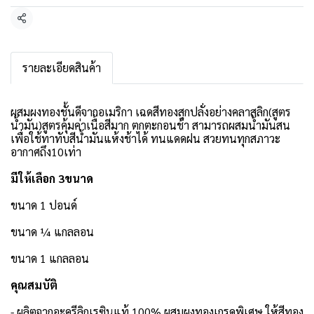
แชร์
รายละเอียดสินค้า
ผสมผงทองชั้นดีจากอเมริกา เฉดสีทองสุกปลั่งอย่างคลาสลิก(สูตร
น้ำมัน)สูตรคุ้มค่าเนื้อสีมาก ตกตะกอนช้า สามารถผสมน้ำมันสน
เพื่อใช้ทาทับสีน้ำมันแห้งช้าได้ ทนแดดฝน สวยทนทุกสภาวะ
อากาศถึง10เท่า
มีให้เลือก 3ขนาด
ขนาด 1 ปอนด์
ขนาด ¼ แกลลอน
ขนาด 1 แกลลอน
คุณสมบัติ
- ผลิตจากอะครีลิกเรซินแท้ 100% ผสมผงทองเกรดพิเศษ ให้สีทอง