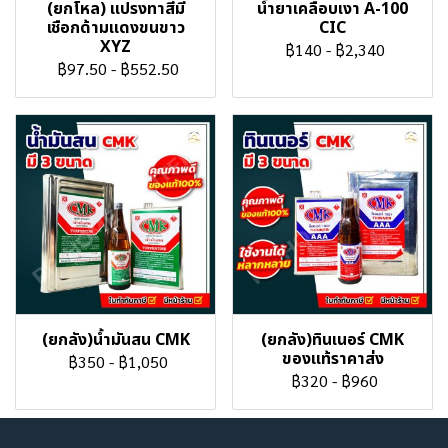
(ยกโหล) แปรงทาสีมี
น้ำยาเคลือบเงา A-100
เชือกด้ามแดงขนขาว
CIC
XYZ
฿140
-
฿2,340
฿97.50
-
฿552.50
(ยกลัง)น้ำมันสน CMK
(ยกลัง)ทินเนอร์ CMK
ของแท้ราคาส่ง
฿350
-
฿1,050
฿320
-
฿960