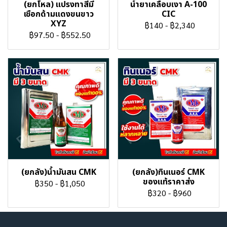
(ยกโหล) แปรงทาสีมี
น้ำยาเคลือบเงา A-100
เชือกด้ามแดงขนขาว
CIC
XYZ
฿140
-
฿2,340
฿97.50
-
฿552.50
(ยกลัง)น้ำมันสน CMK
(ยกลัง)ทินเนอร์ CMK
ของแท้ราคาส่ง
฿350
-
฿1,050
฿320
-
฿960