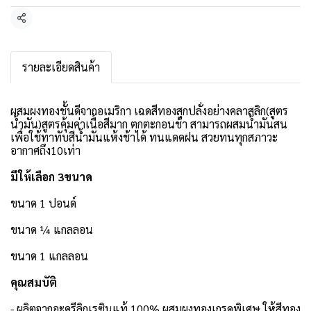
แชร์
รายละเอียดสินค้า
ผสมผงทองชั้นดีจากอเมริกา เฉดสีทองสุกปลั่งอย่างคลาสลิก(สูตร
น้ำมัน)สูตรคุ้มค่าเนื้อสีมาก ตกตะกอนช้า สามารถผสมน้ำมันสน
เพื่อใช้ทาทับสีน้ำมันแห้งช้าได้ ทนแดดฝน สวยทนทุกสภาวะ
อากาศถึง10เท่า
มีให้เลือก 3ขนาด
ขนาด 1 ปอนด์
ขนาด ¼ แกลลอน
ขนาด 1 แกลลอน
คุณสมบัติ
- ผลิตจากอะครีลิกเรซินแท้ 100% ผสมผงทองเกรดพิเศษ ให้สีทอง