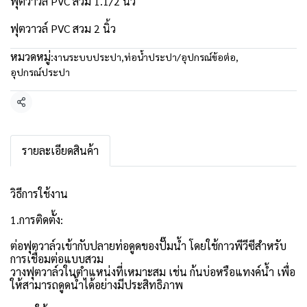
ฟุตวาวล์ PVC สวม 1.1/2 นิ้ว
ฟุตวาวล์ PVC สวม 2 นิ้ว
หมวดหมู่:
งานระบบประปา
,
ท่อน้ำประปา/อุปกรณ์ข้อต่อ
,
อุปกรณ์ประปา
แชร์
รายละเอียดสินค้า
วิธีการใช้งาน
1.การติดตั้ง:
ต่อฟุตวาล์วเข้ากับปลายท่อดูดของปั๊มน้ำ โดยใช้กาวพีวีซีสำหรับ
การเชื่อมต่อแบบสวม
วางฟุตวาล์วในตำแหน่งที่เหมาะสม เช่น ก้นบ่อหรือแทงค์น้ำ เพื่อ
ให้สามารถดูดน้ำได้อย่างมีประสิทธิภาพ