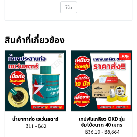
รีวิว
สินค้าที่เกี่ยวข้อง
-5%
น้ำยาทาท่อ เซเว่นสตาร์
เทปพันเกลียว OKD รุ่น
จัมโบ้ขนาด 40 เมตร
฿11
-
฿62
฿36.10
-
฿8,664