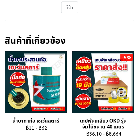
รีวิว
สินค้าที่เกี่ยวข้อง
-5%
น้ำยาทาท่อ เซเว่นสตาร์
เทปพันเกลียว OKD รุ่น
จัมโบ้ขนาด 40 เมตร
฿11
-
฿62
฿36.10
-
฿8,664