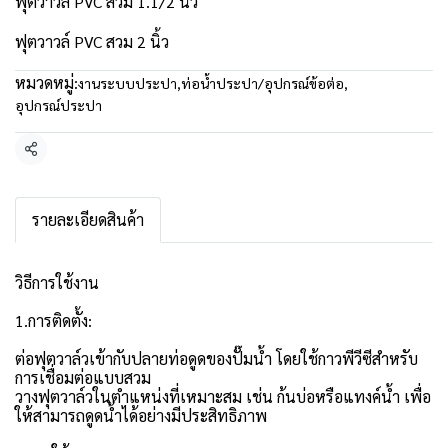
ฟุตวาวล์ PVC สวม 1.1/2 นิ้ว
ฟุตวาวล์ PVC สวม 2 นิ้ว
หมวดหมู่:
งานระบบประปา
,
ท่อน้ำประปา/อุปกรณ์ข้อต่อ
,
อุปกรณ์ประปา
แชร์
รายละเอียดสินค้า
วิธีการใช้งาน
1.การติดตั้ง:
ต่อฟุตวาล์วเข้ากับปลายท่อดูดของปั๊มน้ำ โดยใช้กาวพีวีซีสำหรับ
การเชื่อมต่อแบบสวม
วางฟุตวาล์วในตำแหน่งที่เหมาะสม เช่น ก้นบ่อหรือแทงค์น้ำ เพื่อ
ให้สามารถดูดน้ำได้อย่างมีประสิทธิภาพ