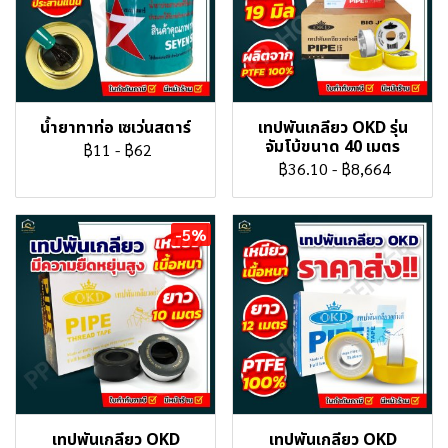
น้ำยาทาท่อ เซเว่นสตาร์
เทปพันเกลียว OKD รุ่น
จัมโบ้ขนาด 40 เมตร
฿11
-
฿62
฿36.10
-
฿8,664
-5%
เทปพันเกลียว OKD
เทปพันเกลียว OKD