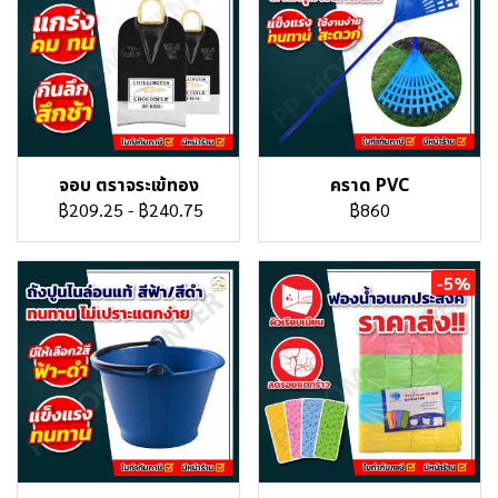
จอบ ตราจระเข้ทอง
คราด PVC
฿209.25
-
฿240.75
฿860
-5%