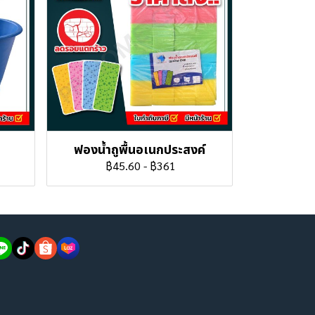
ฟองน้ำถูพื้นอเนกประสงค์
฿45.60
-
฿361