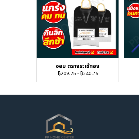
จอบ ตราจระเข้ทอง
฿209.25
-
฿240.75