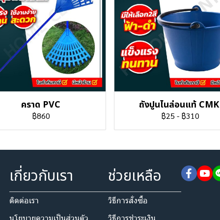
คราด PVC
ถังปูนไนล่อนแท้ CMK
฿860
฿25
-
฿310
เกี่ยวกับเรา
ช่วยเหลือ
ติดต่อเรา
วิธีการสั่งซื้อ
นโยบายความเป็นส่วนตัว​
วิธีการชำระเงิน