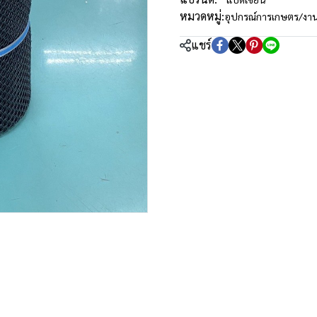
หมวดหมู่:
อุปกรณ์การเกษตร/งา
แชร์