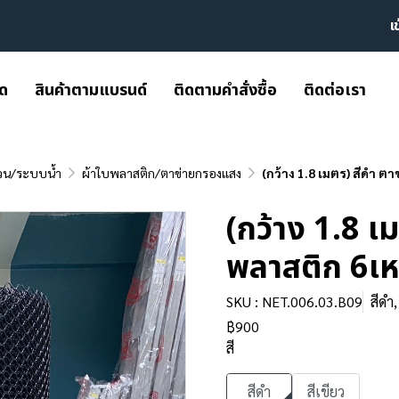
เ
มด
สินค้าตามแบรนด์
ติดตามคำสั่งซื้อ
ติดต่อเรา
วน/ระบบน้ำ
ผ้าใบพลาสติก/ตาข่ายกรองแสง
(กว้าง 1.8 เมตร) สีดำ ต
(กว้าง 1.8 เ
พลาสติก 6เห
SKU : NET.006.03.B09
สีดำ
฿900
สี
สีดำ
สีเขียว