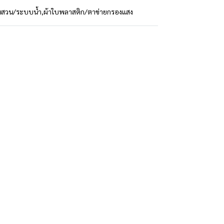
นสวน/ระบบน้ำ
,
ผ้าใบพลาสติก/ตาข่ายกรองแสง