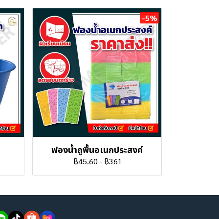
-5%
ฟองน้ำถูพื้นอเนกประสงค์
฿45.60
-
฿361