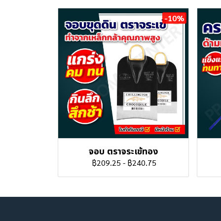
-10%
จอบ ตราจระเข้ทอง
฿209.25
-
฿240.75