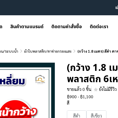
เ
มด
สินค้าตามแบรนด์
ติดตามคำสั่งซื้อ
ติดต่อเรา
วน/ระบบน้ำ
ผ้าใบพลาสติก/ตาข่ายกรองแสง
(กว้าง 1.8 เมตร) สีดำ ต
(กว้าง 1.8 เ
พลาสติก 6เห
ขายแล้ว 0 ชิ้น
ยังไม่มีรีวิว
฿900
-
฿1,100
สี
สีดำ
สีเขียว