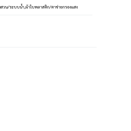
นสวน/ระบบน้ำ
,
ผ้าใบพลาสติก/ตาข่ายกรองแสง