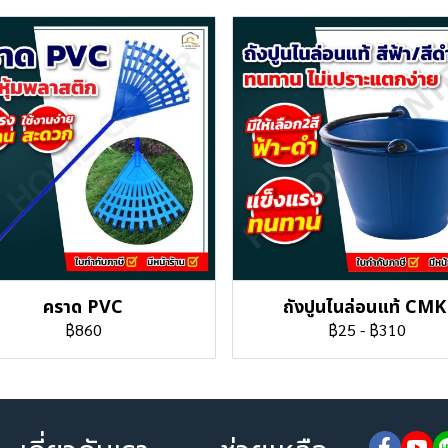
คราด PVC
ถังปูนไนล่อนแท้ CMK
฿860
฿25
-
฿310