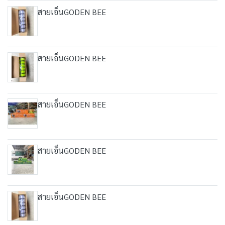
สายเอ็นGODEN BEE
สายเอ็นGODEN BEE
สายเอ็นGODEN BEE
สายเอ็นGODEN BEE
สายเอ็นGODEN BEE