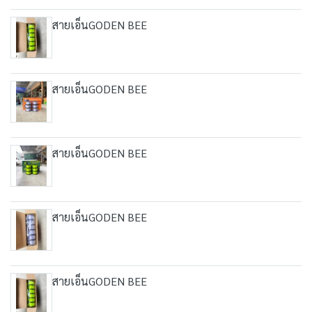
สายเอ็นGODEN BEE
สายเอ็นGODEN BEE
สายเอ็นGODEN BEE
สายเอ็นGODEN BEE
สายเอ็นGODEN BEE