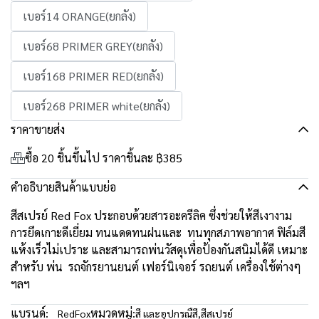
เบอร์14 ORANGE(ยกลัง)
เบอร์68 PRIMER GREY(ยกลัง)
เบอร์168 PRIMER RED(ยกลัง)
เบอร์268 PRIMER white(ยกลัง)
ราคาขายส่ง
ซื้อ 20 ชิ้นขึ้นไป ราคาชิ้นละ
฿385
คำอธิบายสินค้าแบบย่อ
สีสเปรย์ Red Fox ประกอบด้วยสารอะครีลิค ซึ่งช่วยให้สีเงางาม
การยึดเกาะดีเยี่ยม ทนแดดทนฝนและ ทนทุกสภาพอากาศ ฟิล์มสี
แห้งเร็วไม่เปราะ และสามารถพ่นวัสดุเพื่อป้องกันสนิมได้ดี เหมาะ
สำหรับ พ่น รถจักรยานยนต์ เฟอร์นิเจอร์ รถยนต์ เครื่องใช้ต่างๆ
ฯลฯ
แบรนด์:
หมวดหมู่:
RedFox
สี และอุปกรณืสี
,
สีสเปรย์