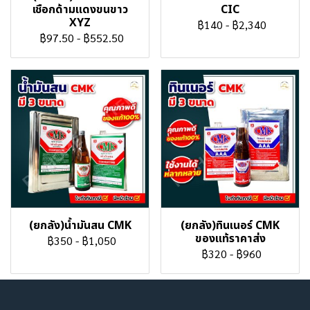
เชือกด้ามแดงขนขาว
CIC
XYZ
฿140
-
฿2,340
฿97.50
-
฿552.50
(ยกลัง)น้ำมันสน CMK
(ยกลัง)ทินเนอร์ CMK
ของแท้ราคาส่ง
฿350
-
฿1,050
฿320
-
฿960