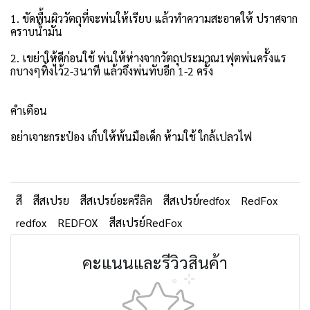
1. ขัดพื้นผิววัตถุที่จะพ่นให้เรียบ แล้วทำความสะอาดให้ ปราศจาก
คราบน้ำมัน
2. เขย่าให้ดีก่อนใช้ พ่นให้ห่างจากวัตถุประมาณ1ฟุตพ่นครั้งแร
กบางๆทิ้งไว้2-3นาที แล้วจึงพ่นทับอีก 1-2 ครั้ง
คำเตือน
อย่าเจาะกระป๋อง เก็บให้พ้นมือเด็ก ห้ามใช้ ใกล้เปลวไฟ
สี
สีสเปรย
สีสเปรย์อะครีลิค
สีสเปรย์redfox
RedFox
redfox
REDFOX
สีสเปรย์RedFox
คะแนนและรีวิวสินค้า