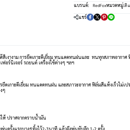
แบรนด์:
หมวดหมู่:
RedFox
สี 
แชร์
ยให้สีเงางาม การยึดเกาะดีเยี่ยม ทนแดดทนฝนและ ทนทุกสภาพอากาศ ฟิล
ฟอร์นิเจอร์ รถยนต์ เครื่องใช้ต่างๆ ฯลฯ
การยึดเกาะดีเยี่ยม ทนแดดทนฝน และสภาวะอากาศ ฟิล์มสีแห้งเร็วไม่เ
างๆ
อาดให้ ปราศจากคราบน้ำมัน
่นครั้งแรกบางๆทิ้งไว้2-3นาที แล้วจึงพ่นทับอีก 1-2 ครั้ง