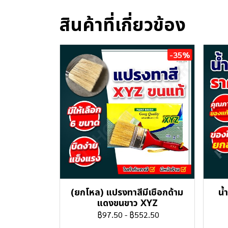
สินค้าที่เกี่ยวข้อง
-35%
(ยกโหล) แปรงทาสีมีเชือกด้าม
น้
แดงขนขาว XYZ
฿97.50
-
฿552.50