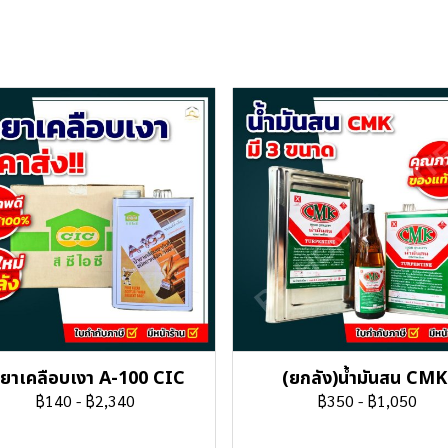
ำยาเคลือบเงา A-100 CIC
(ยกลัง)น้ำมันสน CMK
฿140
-
฿2,340
฿350
-
฿1,050