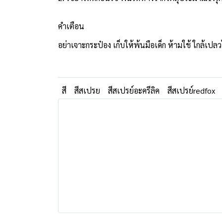
คำเตือน
อย่าเจาะกระป๋อง เก็บให้พ้นมือเด็ก ห้ามใช้ ใกล้เปล
สี
สีสเปรย
สีสเปรย์อะครีลิค
สีสเปรย์redfox