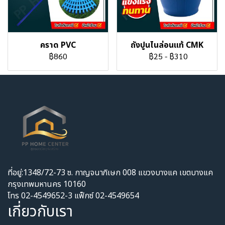
คราด PVC
ถังปูนไนล่อนแท้ CMK
฿860
฿25
-
฿310
ที่อยู่:1348/72-73 ซ. กาญจนาภิเษก 008 แขวงบางแค เขตบางแค
กรุงเทพมหานคร 10160
โทร 02-4549652-3 แฟ็กซ์ 02-4549654
เกี่ยวกับเรา