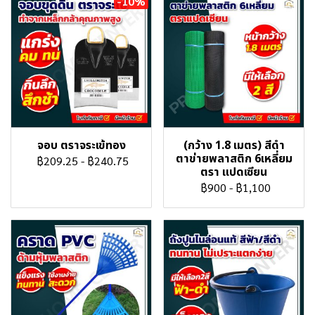
-10%
จอบ ตราจระเข้ทอง
(กว้าง 1.8 เมตร) สีดำ
ตาข่ายพลาสติก 6เหลี่ยม
฿209.25
-
฿240.75
ตรา แปดเซียน
฿900
-
฿1,100