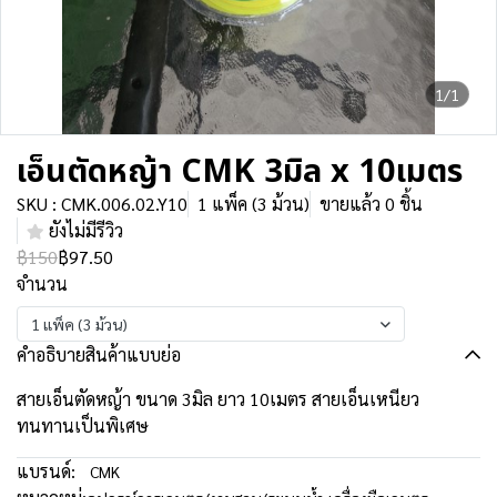
1/1
เอ็นตัดหญ้า CMK 3มิล x 10เมตร
SKU : CMK.006.02.Y10
1 แพ็ค (3 ม้วน)
ขายแล้ว 0 ชิ้น
ยังไม่มีรีวิว
฿150
฿97.50
จำนวน
1 แพ็ค (3 ม้วน)
คำอธิบายสินค้าแบบย่อ
สายเอ็นตัดหญ้า ขนาด 3มิล ยาว 10เมตร สายเอ็นเหนียว
ทนทานเป็นพิเศษ
แบรนด์:
CMK