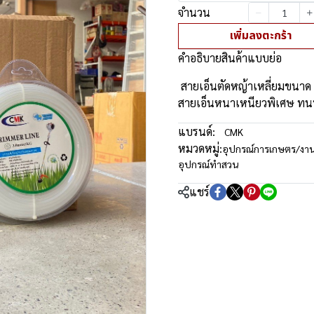
จำนวน
เพิ่มลงตะกร้า
คำอธิบายสินค้าแบบย่อ
สายเอ็นตัดหญ้าเหลี่ยมขนาด 3
สายเอ็นหนาเหนียวพิเศษ ทนท
แบรนด์:
CMK
หมวดหมู่:
อุปกรณ์การเกษตร/งา
อุปกรณ์ทำสวน
แชร์