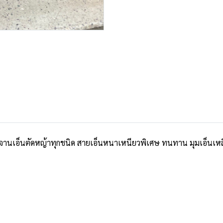
บจานเอ็นตัดหญ้าทุกชนิด สายเอ็นหนาเหนียวพิเศษ ทนทาน มุมเอ็นเหลี