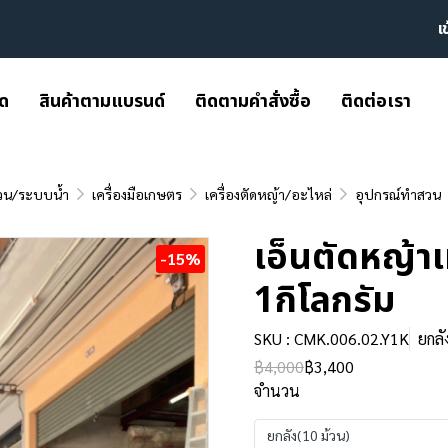
เ
มด
สินค้าตามแบรนด์
ติดตามคำสั่งซื้อ
ติดต่อเรา
วน/ระบบน้ำ
เครื่องมือเกษตร
เครื่องตัดหญ้า/อะไหล่
อุปกรณ์ทำสวน
เอ็นตัดหญ้าเห
-15%
1กิโลกรัม
SKU : CMK.006.02.Y1K
ยกลั
฿4,000
฿3,400
จำนวน
ยกลัง(10 ม้วน)