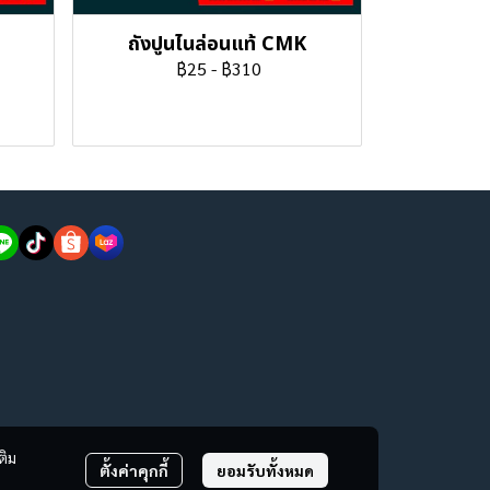
ถังปูนไนล่อนแท้ CMK
฿25
-
฿310
ติม
ตั้งค่าคุกกี้
ยอมรับทั้งหมด