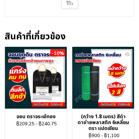
รีวิว
สินค้าที่เกี่ยวข้อง
-10%
จอบ ตราจระเข้ทอง
(กว้าง 1.8 เมตร) สีดำ
ตาข่ายพลาสติก 6เหลี่ยม
฿209.25
-
฿240.75
ตรา แปดเซียน
฿900
-
฿1,100