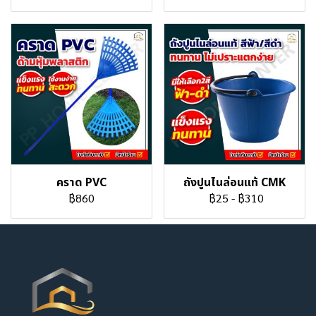
คราด PVC
ถังปูนไนล่อนแท้ CMK
฿860
฿25
-
฿310