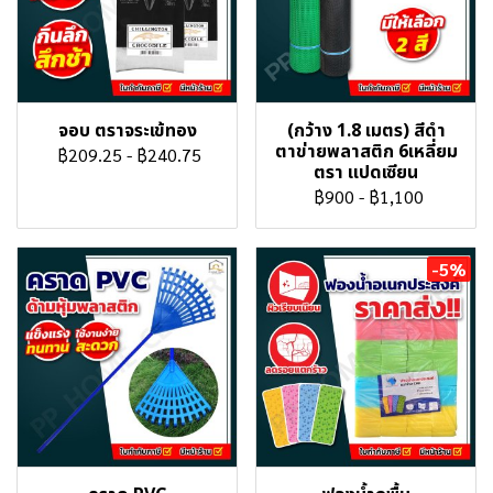
จอบ ตราจระเข้ทอง
(กว้าง 1.8 เมตร) สีดำ
ตาข่ายพลาสติก 6เหลี่ยม
฿209.25
-
฿240.75
ตรา แปดเซียน
฿900
-
฿1,100
-5%